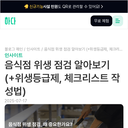
시설 민원
도 QR로 관리할 수 있어요!
신규기능
무료 체험
블로그 메인
/
인사이트
/
음식점 위생 점검 알아보기 (+위생등급제, 체크리스
인사이트
트 작성법)
음식점 위생 점검 알아보기
(+위생등급제, 체크리스트 작
성법)
2025-07-17