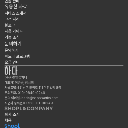
민원 관리
유용한 자료
서비스 소개서
고객 사례
블로그
사용 가이드
기능 소식
문의하기
문의하기
파트너 프로그램
요금 안내
(주)샤플앤컴퍼니
대표자: 이준승, 장세희
서울특별시 강남구 도곡로 111 미진빌딩 8층
문의전화: 010-9849-0249
문의 이메일: hada@shoplworks.com
사업자 등록번호 : 523-81-00249
회사 소개
채용